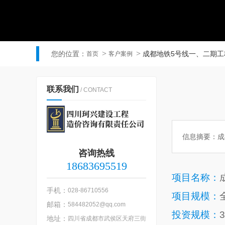
您的位置：
成都地铁5号线一、二期工
首页
客户案例
联系我们
/ CONTACT
信息摘要：
成
咨询热线
18683695519
项目名称：
手机：
028-86710556
项目规模：
邮箱：
584482052@qq.com
投资规模：
地址：
四川省成都市武侯区天府三街