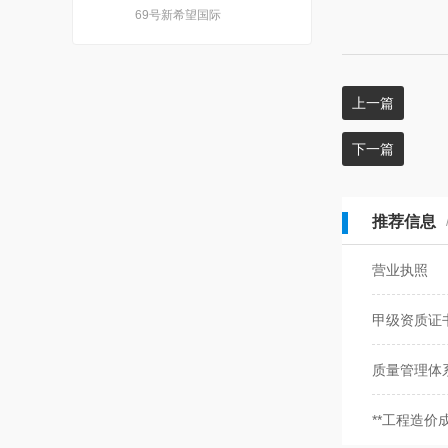
69号新希望国际
上一篇
下一篇
推荐信息
营业执照
甲级资质证
质量管理体
**工程造价