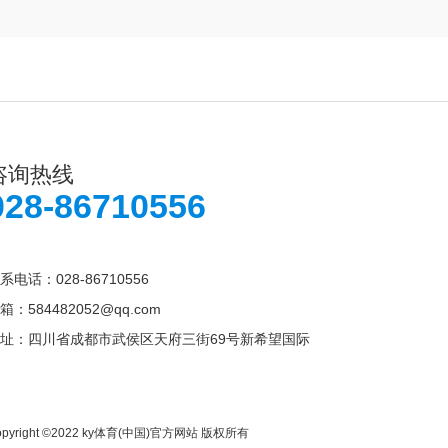
咨询热线
028-86710556
系电话：028-86710556
箱：584482052@qq.com
址：四川省成都市武侯区天府三街69号新希望国际
opyright ©2022 ky体育(中国)官方网站 版权所有