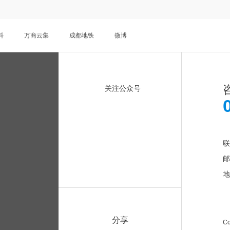
科
万商云集
成都地铁
微博
关注公众号
联
邮
地
分享
C