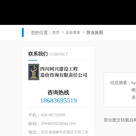
您的位置：
营业执照
首页
企业资质
联系我们
/ CONTACT
信息摘要：
k
概
咨询热线
道
18683695519
手机：
028-86710556
部分图文转载自
邮箱：
584482052@qq.com
地址：
四川省成都市武侯区天府三街