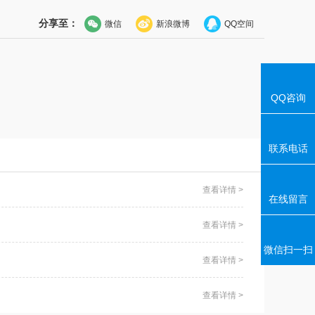
分享至：
微信
新浪微博
QQ空间
QQ咨询
联系电话
查看详情 >
在线留言
查看详情 >
微信扫一扫
查看详情 >
查看详情 >