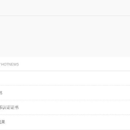
/ HOTNEWS
书
系认证证书
成果